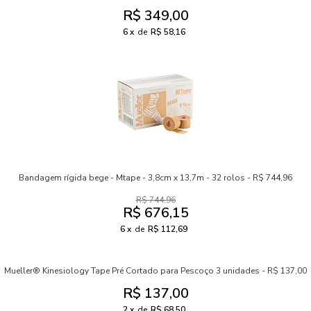
R$ 349,00
6
de
R$ 58,16
Bandagem rígida bege - Mtape - 3,8cm x 13,7m - 32 rolos - R$ 744,96
R$ 744,96
R$ 676,15
6
de
R$ 112,69
Mueller® Kinesiology Tape Pré Cortado para Pescoço 3 unidades - R$ 137,00
R$ 137,00
2
de
R$ 68,50