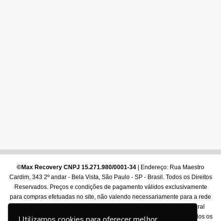
©Max Recovery CNPJ 15.271.980/0001-34
| Endereço: Rua Maestro
Cardim, 343 2º andar - Bela Vista, São Paulo - SP - Brasil. Todos os Direitos
Reservados. Preços e condições de pagamento válidos exclusivamente
para compras efetuadas no site, não valendo necessariamente para a rede
de lojas físicas. Diretrizes e formas de pagamento conforme lei federal
13455/2017. As imagens dos produtos são meramente ilustrativas. Todos os
Utilizamos cookies para oferecer melhor