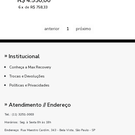
R$ 4.550,00
6
de
R$ 758,33
anterior
1
próximo
Institucional
Conheça a Max Recovery
Trocas e Devoluções
Políticas e Privacidades
Atendimento // Endereço
Tel.:
(11)
3251-3003
Horários:
Seg. à Sexta 8h às 18h
Endereço:
Rua Maestro Cardim, 343 - Bela Vista, São Paulo - SP