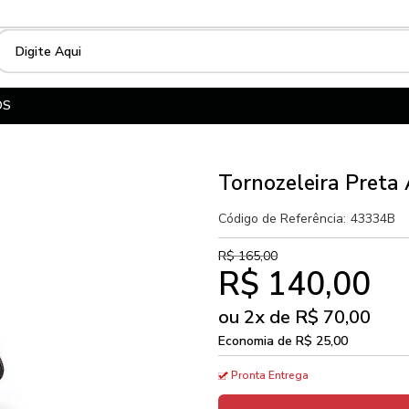
OS
Tornozeleira Preta
Código de Referência:
43334B
R$ 165,00
R$ 140,00
ou
2
x
de
R$ 70,00
Economia de
R$ 25,00
Pronta Entrega