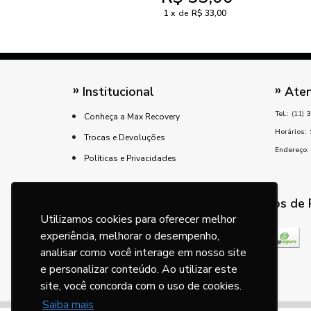
1
de
R$ 33,00
Institucional
Aten
Tel.:
(11)
3
Conheça a Max Recovery
Horários:
Trocas e Devoluções
Endereço:
Políticas e Privacidades
Métodos de
Utilizamos cookies para oferecer melhor
experiência, melhorar o desempenho,
analisar como você interage em nosso site
e personalizar conteúdo. Ao utilizar este
site, você concorda com o uso de cookies.
Saiba mais