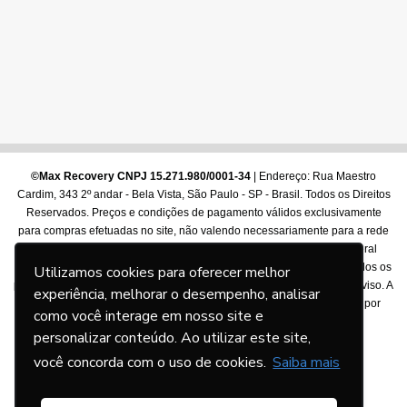
©Max Recovery CNPJ 15.271.980/0001-34
| Endereço: Rua Maestro
Cardim, 343 2º andar - Bela Vista, São Paulo - SP - Brasil. Todos os Direitos
Reservados. Preços e condições de pagamento válidos exclusivamente
para compras efetuadas no site, não valendo necessariamente para a rede
de lojas físicas. Diretrizes e formas de pagamento conforme lei federal
13455/2017. As imagens dos produtos são meramente ilustrativas. Todos os
Utilizamos cookies para oferecer melhor
preços e condições comerciais estão sujeitos a alteração sem prévio aviso. A
experiência, melhorar o desempenho, analisar
depender do produto, limita-se a venda de apenas 1 (uma) unidade por
como você interage em nosso site e
cliente (CPF/CNPJ).
personalizar conteúdo. Ao utilizar este site,
você concorda com o uso de cookies.
Saiba mais