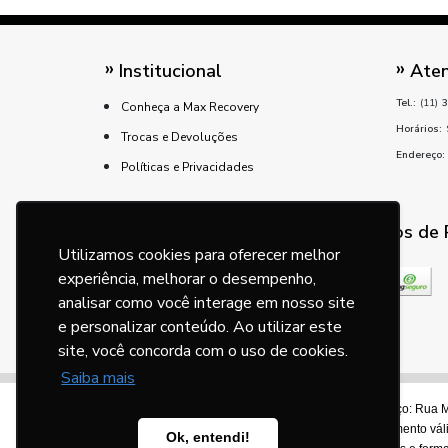
Institucional
Aten
Tel.:
(11)
3
Conheça a Max Recovery
Horários:
Trocas e Devoluções
Endereço:
Políticas e Privacidades
Métodos de
Utilizamos cookies para oferecer melhor
experiência, melhorar o desempenho,
analisar como você interage em nosso site
e personalizar conteúdo. Ao utilizar este
site, você concorda com o uso de cookies.
Saiba mais
©Max Recovery CNPJ 15.271.980/0001-34
| Endereço: Rua Ma
os Direitos Reservados. Preços e condições de pagamento vál
Ok, entendi!