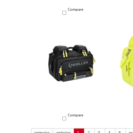
Compare
Compare
primeiro
anterior
1
2
3
4
5
pr