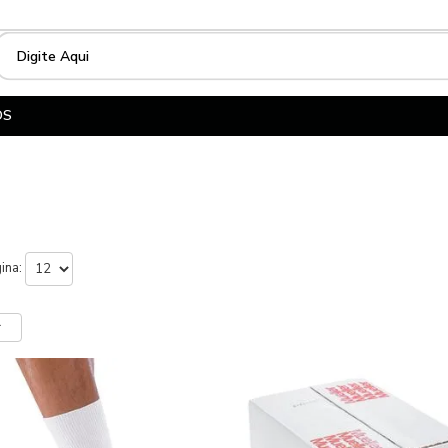
OS
gina:
r