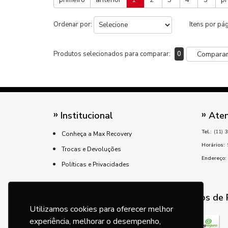
Ordenar por:
Itens por pá
Produtos selecionados para comparar:
0
Compara
Institucional
Aten
Tel.:
(11)
3
Conheça a Max Recovery
Horários:
Trocas e Devoluções
Endereço:
Políticas e Privacidades
Métodos de
Utilizamos cookies para oferecer melhor
experiência, melhorar o desempenho,