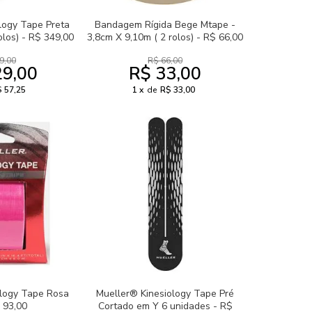
logy Tape Preta
Bandagem Rígida Bege Mtape -
olos) - R$ 349,00
3,8cm X 9,10m ( 2 rolos) - R$ 66,00
9,00
R$ 66,00
29,00
R$ 33,00
 57,25
1
de
R$ 33,00
ology Tape Rosa
Mueller® Kinesiology Tape Pré
 93,00
Cortado em Y 6 unidades - R$