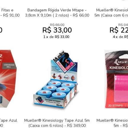
Fitas e
Bandagem Rígida Verde Mtape -
Mueller® Kinesio
 - R$ 91,00
3,8cm X 9,10m ( 2 rolos) - R$ 66,00
5m (Caixa com 6 r
R$ 66,00
R$ 34
0
R$ 33,00
R$ 2
1
de
R$ 33,00
4
de
R$
Tape Azul
Mueller® Kinesiology Tape Azul 5m
Mueller® Kinesi
00
(Caixa com 6 rolos) - R$ 349,00
5m - R$