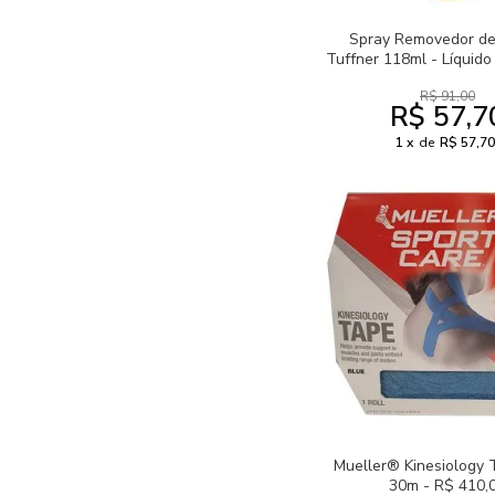
Spray Removedor de 
Tuffner 118ml - Líquido
R$ 91,00
R$ 57,7
1
de
R$ 57,70
Mueller® Kinesiology 
30m - R$ 410,