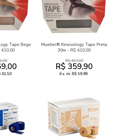
ology Tape Bege
Mueller® Kinesiology Tape Preta
 410,00
30m - R$ 410,00
0,00
R$ 410,00
69,00
R$ 359,90
 61,50
6
de
R$ 59,98