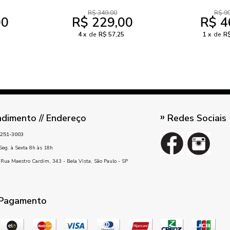
R$ 349,00
R$ 9
00
R$ 229,00
R$ 4
4
de
R$ 57,25
1
de
R$
dimento // Endereço
Redes Sociais
251-3003
Seg. à Sexta 8h às 18h
Rua Maestro Cardim, 343 - Bela Vista, São Paulo - SP
 Pagamento