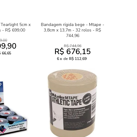
l Tearlight 5cm x
Bandagem rígida bege - Mtape -
s - R$ 699,00
3,8cm x 13,7m - 32 rolos - R$
744,96
9,00
99,90
R$ 744,96
R$ 676,15
 66,65
6
de
R$ 112,69