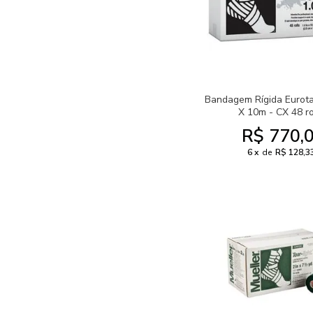
Bandagem Rígida Eurota
X 10m - CX 48 r
R$ 770,
6
de
R$ 128,3