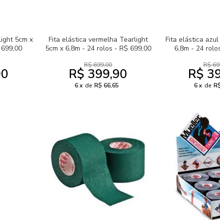
light 5cm x
Fita elástica vermelha Tearlight
Fita elástica azu
 699,00
5cm x 6,8m - 24 rolos - R$ 699,00
6,8m - 24 rolo
R$ 699,00
R$ 69
90
R$ 399,90
R$ 3
6
de
R$ 66,65
6
de
R$