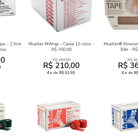
pe - 2,5cm
Mueller MWrap - Caixa 12 rolos -
Mueller® Kinesi
olos
R$ 350,00
30m - R$
00
R$ 350,00
R$ 41
R$ 210,00
R$ 3
3
4
de
R$ 52,50
6
de
R$