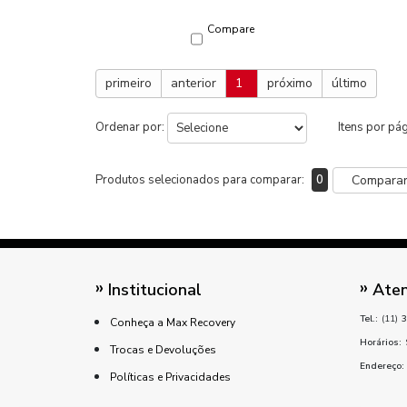
Compare
primeiro
anterior
1
próximo
último
Ordenar por:
Itens por pá
Produtos selecionados para comparar:
0
Compara
Institucional
Aten
Tel.:
(11)
3
Conheça a Max Recovery
Horários:
Trocas e Devoluções
Endereço:
Políticas e Privacidades