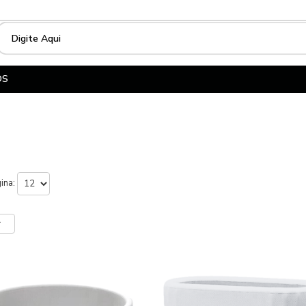
OS
gina:
r