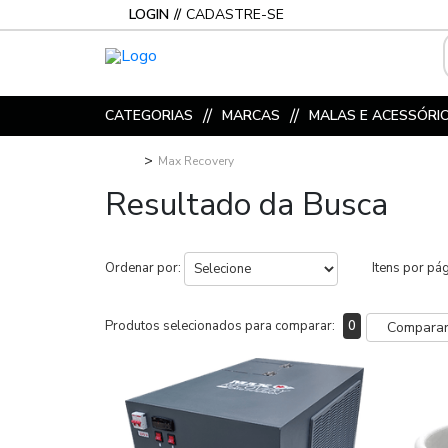
LOGIN
CADASTRE-SE
CATEGORIAS
MARCAS
MALAS E ACESSÓRI
Max Recovery
Resultado da Busca
Ordenar por:
Itens por pá
Produtos selecionados para comparar:
0
Compara