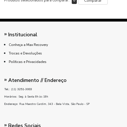
Produtos selecionados para comparar:
0
Comparar
Institucional
Conheça a Max Recovery
Trocas e Devoluções
Políticas e Privacidades
Atendimento // Endereço
Tel.:
(11)
3251-3003
Horários:
Seg. à Sexta 8h às 18h
Endereço:
Rua Maestro Cardim, 343 - Bela Vista, São Paulo - SP
Redes Sociais